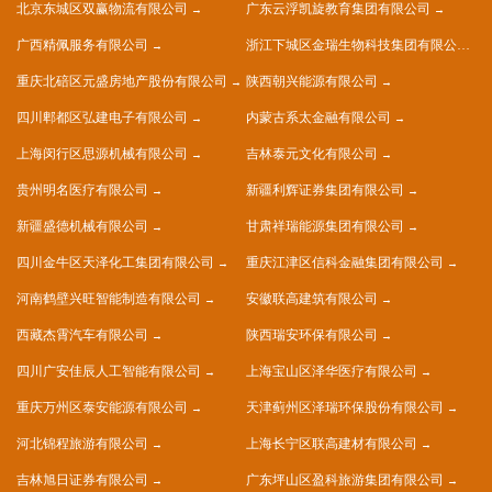
北京东城区双赢物流有限公司
广东云浮凯旋教育集团有限公司
广西精佩服务有限公司
浙江下城区金瑞生物科技集团有限公司
重庆北碚区元盛房地产股份有限公司
陕西朝兴能源有限公司
四川郫都区弘建电子有限公司
内蒙古系太金融有限公司
上海闵行区思源机械有限公司
吉林泰元文化有限公司
贵州明名医疗有限公司
新疆利辉证券集团有限公司
新疆盛德机械有限公司
甘肃祥瑞能源集团有限公司
四川金牛区天泽化工集团有限公司
重庆江津区信科金融集团有限公司
河南鹤壁兴旺智能制造有限公司
安徽联高建筑有限公司
西藏杰霄汽车有限公司
陕西瑞安环保有限公司
四川广安佳辰人工智能有限公司
上海宝山区泽华医疗有限公司
重庆万州区泰安能源有限公司
天津蓟州区泽瑞环保股份有限公司
河北锦程旅游有限公司
上海长宁区联高建材有限公司
吉林旭日证券有限公司
广东坪山区盈科旅游集团有限公司