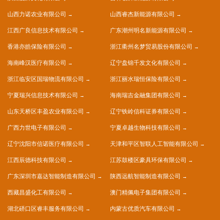
山西力诺农业有限公司
山西睿杰新能源有限公司
江西广良信息技术有限公司
广东潮州明名新能源有限公司
香港亦皓保险有限公司
浙江衢州名梦贸易股份有限公司
海南峰汉医疗有限公司
辽宁盘锦千发文化有限公司
浙江临安区国瑞物流有限公司
浙江丽水瑞恒保险有限公司
宁夏瑞兴信息技术有限公司
海南瑞吉金融集团有限公司
山东天桥区丰盈农业有限公司
辽宁铁岭信科证券有限公司
广西力世电子有限公司
宁夏卓越生物科技有限公司
辽宁沈阳市信诺医疗有限公司
天津和平区智联人工智能有限公司
江西辰德科技有限公司
江苏鼓楼区豪具环保有限公司
广东深圳市嘉达智能制造有限公司
陕西远航智能制造有限公司
西藏昌盛化工有限公司
澳门精佩电子集团有限公司
湖北硚口区睿丰服务有限公司
内蒙古优质汽车有限公司