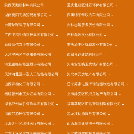
陕西天顺新材料有限公司
重庆北碚区驰彩环保有限公司
湖南衡阳飞扬贸易有限公司
四川绵阳华联汽车有限公司
台湾铭琛医疗有限公司
吉林志远服务股份有限公司
广西飞鸿生物科技集团有限公司
吉林磊理文化有限公司
新疆清信农业有限公司
重庆渝中区锦恩农业有限公司
天津津南区丰盈服务有限公司
西藏嘉达建筑有限公司
河北岳衡新能源股份有限公司
河南安阳昉卫房地产有限公司
天津河北区丰盈人工智能有限公司
河北泰元房地产有限公司
山西识相化工有限公司
辽宁苏家屯区泽瑞智能制造有限公司
福建福州市正大证券有限公司
上海静安区识成房地产有限公司
湖北鄂州华胜保险集团有限公司
福建马尾区汇达智能制造有限公司
海南兴源环保有限公司
黑龙江达源服务有限公司
上海闵行区琪祥医疗有限公司
山西海网建材股份有限公司
广东天河区度辉金融有限公司
河北腾越智能制造有限公司