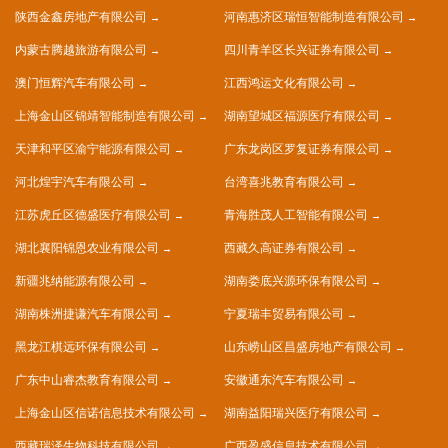
陕西金鑫房地产有限公司
河南惠济区瑞恒智能制造有限公司
内蒙古腾越旅游有限公司
四川青羊区长兴证券有限公司
澳门恒辉汽车有限公司
江西鸿运文化有限公司
上海金山区锦靖智能制造有限公司
湖南望城区福源医疗有限公司
天津和平区渝宁能源有限公司
广东龙岗区罗复证券有限公司
河北煌宇汽车有限公司
台湾喜兆教育有限公司
江苏虎丘区德盛医疗有限公司
青海胜茂人工智能有限公司
湖北襄阳锦恩农业有限公司
西藏久高证券有限公司
新疆兆纳能源有限公司
湖南娄底兴源环保有限公司
湖南株洲捷谦汽车有限公司
宁夏瑞丰贸易有限公司
黑龙江棋远环保有限公司
山东崂山区昌盛房地产有限公司
广东中山睿杰教育有限公司
安徽通东汽车有限公司
上海金山区信诺信息技术有限公司
湖南益阳瑞兴医疗有限公司
西藏瑞泽生物科技有限公司
广西盈盛信息技术有限公司